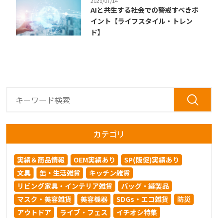
2026/07/14
AIと共生する社会での警戒すべきポ
イント【ライフスタイル・トレン
ド】
カテゴリ
実績＆商品情報
OEM実績あり
SP(販促)実績あり
文具
缶・生活雑貨
キッチン雑貨
リビング家具・インテリア雑貨
バッグ・縫製品
マスク・美容雑貨
美容機器
SDGs・エコ雑貨
防災
アウトドア
ライブ・フェス
イチオシ特集