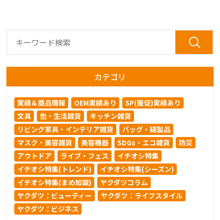
カテゴリ
実績＆商品情報
OEM実績あり
SP(販促)実績あり
文具
缶・生活雑貨
キッチン雑貨
リビング家具・インテリア雑貨
バッグ・縫製品
マスク・美容雑貨
美容機器
SDGs・エコ雑貨
防災
アウトドア
ライブ・フェス
イチオシ特集
イチオシ特集(トレンド)
イチオシ特集(シーズン)
イチオシ特集(まめ知識)
ヤクダツコラム
ヤクダツ：ビューティー
ヤクダツ：ライフスタイル
ヤクダツ：ビジネス