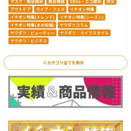
マスク・美容雑貨
美容機器
SDGs・エコ雑貨
防災
アウトドア
ライブ・フェス
イチオシ特集
イチオシ特集(トレンド)
イチオシ特集(シーズン)
イチオシ特集(まめ知識)
ヤクダツコラム
ヤクダツ：ビューティー
ヤクダツ：ライフスタイル
ヤクダツ：ビジネス
カテゴリ全てを表示