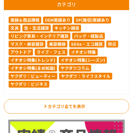
カテゴリ
実績＆商品情報
OEM実績あり
SP(販促)実績あり
文具
缶・生活雑貨
キッチン雑貨
リビング家具・インテリア雑貨
バッグ・縫製品
マスク・美容雑貨
美容機器
SDGs・エコ雑貨
防災
アウトドア
ライブ・フェス
イチオシ特集
イチオシ特集(トレンド)
イチオシ特集(シーズン)
イチオシ特集(まめ知識)
ヤクダツコラム
ヤクダツ：ビューティー
ヤクダツ：ライフスタイル
ヤクダツ：ビジネス
カテゴリ全てを表示