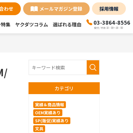
合わせ
メールマガジン登録
採用情報
03-3864-8556
シ特集
ヤクダツコラム
選ばれる理由
受付 / 平日 10：00～18：00
/
カテゴリ
実績＆商品情報
OEM実績あり
SP(販促)実績あり
文具