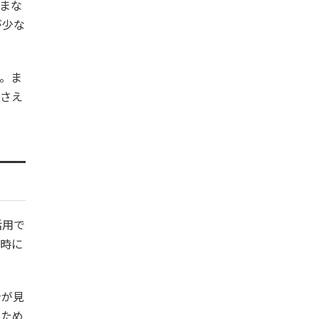
まな
が少な
。ま
押さえ
活用で
食時に
身が見
るため