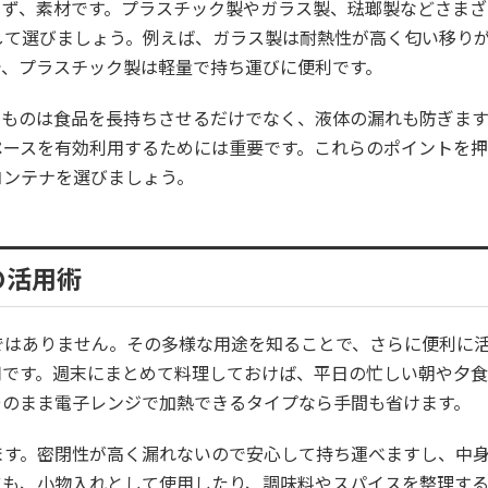
まず、素材です。プラスチック製やガラス製、琺瑯製などさまざ
して選びましょう。例えば、ガラス製は耐熱性が高く匂い移り
で、プラスチック製は軽量で持ち運びに便利です。
いものは食品を長持ちさせるだけでなく、液体の漏れも防ぎます
ペースを有効利用するためには重要です。これらのポイントを
コンテナを選びましょう。
の活用術
ではありません。その多様な用途を知ることで、さらに便利に
用です。週末にまとめて料理しておけば、平日の忙しい朝や夕
そのまま電子レンジで加熱できるタイプなら手間も省けます。
ます。密閉性が高く漏れないので安心して持ち運べますし、中
にも、小物入れとして使用したり、調味料やスパイスを整理す