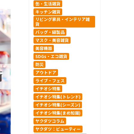
缶・生活雑貨
キッチン雑貨
リビング家具・インテリア雑
貨
バッグ・縫製品
マスク・美容雑貨
美容機器
SDGs・エコ雑貨
防災
アウトドア
ライブ・フェス
イチオシ特集
イチオシ特集(トレンド)
イチオシ特集(シーズン)
イチオシ特集(まめ知識)
ヤクダツコラム
ヤクダツ：ビューティー