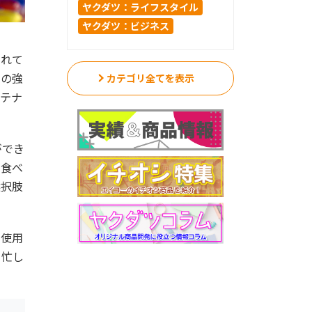
ヤクダツ：ライフスタイル
ヤクダツ：ビジネス
されて
めの強
カテゴリ全てを表示
ンテナ
ができ
て食べ
選択肢
間使用
、忙し