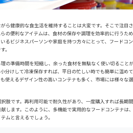
ながら健康的な食生活を維持することは大変です。そこで注目
れらの便利なアイテムは、食材の保存や調理を効率的に行うた
ているビジネスパーソンや家庭を持つ方々にとって、フードコ
です。
料理の準備時間を短縮し、余った食材を無駄なく使い切ること
、小分けして冷凍保存すれば、平日の忙しい時でも簡単に温め
ても使えるデザイン性の高いコンテナも多く、市場には様々な
選択肢です。再利用可能で耐久性があり、一度購入すれば長期
貢献します。このように、多機能で実用的なフードコンテナは
イテムと言えるでしょう。